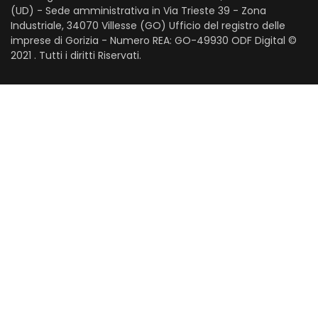
(UD) - Sede amministrativa in Via Trieste 39 - Zona
Industriale, 34070 Villesse (GO) Ufficio del registro delle
imprese di Gorizia - Numero REA: GO-49930 ODF Digital ©
2021 . Tutti i diritti Riservati.