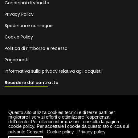
Condizioni di vendita
Privacy Policy
Spedizioni e consegne
Cookie Policy
Politica di rimborso e recesso
Pagamenti
Informativa sulla privacy relativa agli acquisti
Recedere dal contratto
Questo sito utilizza cookies tecnici e di terze parti per
ONDULATI ED IMBALLAGGI DEL FRIULI Società per Azioni – Cap.
migliorare i servizi offerti e ottimizzare l’esperienza
dell’utente .Per ulteriori informazioni , consulta la pagina
Soc. € 3.496.003,20 i.v. P.IVA, C.F. e Reg. Imprese
cookie policy. Per accettare i cookie da questo sto clicca sul
00404580318 - P.IVA CEE IT00404580318 – M GO001285
pulsante Consenti.
Cookie policy
Privacy policy
Sede legale in Zona Industriale fraz. Carnia, 33010 VENZONE